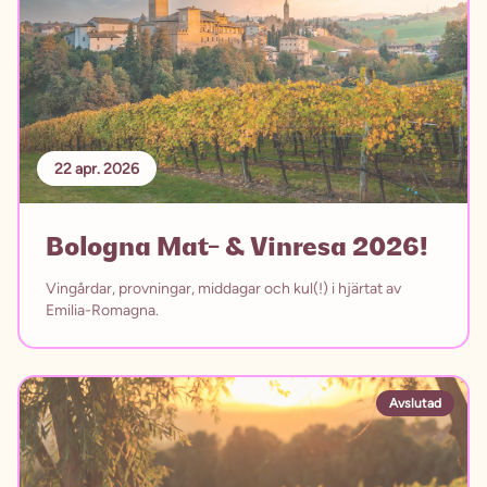
22 apr. 2026
Bologna Mat- & Vinresa 2026!
Vingårdar, provningar, middagar och kul(!) i hjärtat av
Emilia-Romagna.
Avslutad